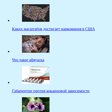
Каких масштабов достигает наркомания в США
Что такое айяуаска
Габапентин против кокаиновой зависимости