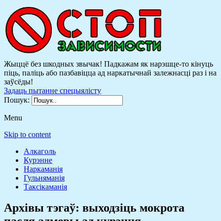
Жыццё без шкодных звычак! Падкажам як нарэшце-то кінуць
піць, паліць або пазбавіцца ад наркатычнай залежнасці раз і на
заўсёды!
Задаць пытанне спецыялісту
Пошук:
Menu
Skip to content
Алкаголь
Курэнне
Наркаманія
Гульняманія
Таксікаманія
Архівы тэгаў:
выходзіць мокрота
пасля адмовы ад курэння