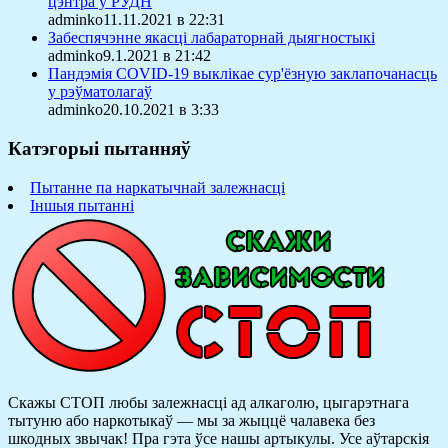
цэнтра ў РУДН
adminko11.11.2021 в 22:31
Забеспячэнне якасці лабараторнай дыягностыкі
adminko9.1.2021 в 21:42
Пандэмія COVID-19 выклікае сур'ёзную заклапочанасць
у рэўматолагаў
adminko20.10.2021 в 3:33
Катэгорыі пытанняў
Пытанне па наркатычнай залежнасці
Іншыя пытанні
Скажы СТОП любы залежнасці ад алкаголю, цыгарэтнага
тытуню або наркотыкаў — мы за жыццё чалавека без
шкодных звычак! Пра гэта ўсе нашы артыкулы.
Усе аўтарскія