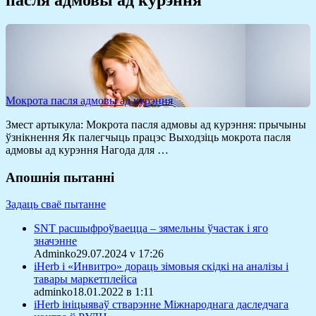
Мокрота пасля адмовы ад курэння
Змест артыкула: Мокрота пасля адмовы ад курэння: прычыны
ўзнікнення Як палегчыць працэс Выходзіць мокрота пасля
адмовы ад курэння Нагода для …
Апошнія пытанні
Задаць сваё пытанне
SNT расшыфроўваецца – зямельны ўчастак і яго
значэнне
Adminko29.07.2024 v 17:26
iHerb і «Инвитро» дораць зімовыя скідкі на аналізы і
тавары маркетплейса
adminko18.01.2022 в 1:11
iHerb ініцыяваў стварэнне Міжнароднага даследчага