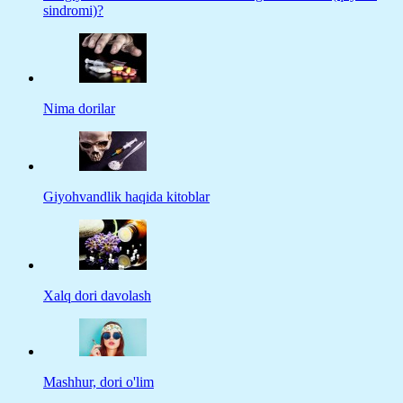
sindromi)?
Nima dorilar
Giyohvandlik haqida kitoblar
Xalq dori davolash
Mashhur, dori o'lim