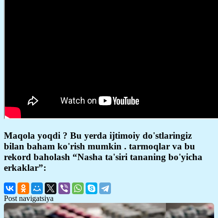
Maqola yoqdi ? Bu yerda ijtimoiy do'stlaringiz
bilan baham ko'rish mumkin . tarmoqlar va bu
rekord baholash “Nasha ta'siri tananing bo'yicha
erkaklar”:
Post navigatsiya