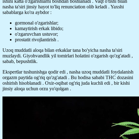
ishini katta o'zgarishlarni boshdan boshlanadi . Vaqt o'tishi bilan
nasha ta'siri jinsiy hayot to'liq renunciation olib keladi . Yaxshi
sabablarga ko'ra aybdor :
gormonal o'zgarishlar;
kamaytirish erkak libido;
o'zgaruvchan ustuvor;
prostatit rivojlantirish .
Uzoq muddatli aloqa bilan erkaklar tana bo'yicha nasha ta'siri
muzlaydi. Giyohvandlik yil tomirlari holatini o'zgarish qo'zg'atadi ,
sabab, bepushtlik.
Ekspertlar tushunishga qodir edi , nasha uzoq muddatli foydalanish
orgazm paytida og'riq qo'zg'atadi . Bu hodisa sababi THC dozasini
oshirish hisoblanadi . Oxir-oqibat og'riq juda kuchli edi , bir kishi
jinsiy aloqa uchun orzu yo'qolgan .