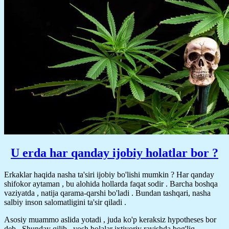
U erda har qanday ijobiy holatlar bor ?
Erkaklar haqida nasha ta'siri ijobiy bo'lishi mumkin ? Har qanday
shifokor aytaman , bu alohida hollarda faqat sodir . Barcha boshqa
vaziyatda , natija qarama-qarshi bo'ladi . Bundan tashqari, nasha
salbiy inson salomatligini ta'sir qiladi .
Asosiy muammo aslida yotadi , juda ko'p keraksiz hypotheses bor
deb . Shunday qilib,, yosh bolalar ixtiyoriy ravishda bog'liq