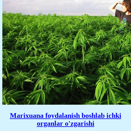
Marixuana foydalanish boshlab ichki
organlar o'zgarishi