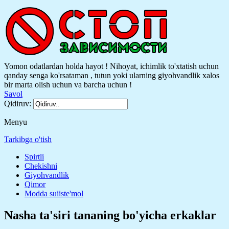
Yomon odatlardan holda hayot ! Nihoyat, ichimlik to'xtatish uchun
qanday senga ko'rsataman , tutun yoki ularning giyohvandlik xalos
bir marta olish uchun va barcha uchun !
Savol
Qidiruv:
Menyu
Tarkibga o'tish
Spirtli
Chekishni
Giyohvandlik
Qimor
Modda suiiste'mol
Nasha ta'siri tananing bo'yicha erkaklar