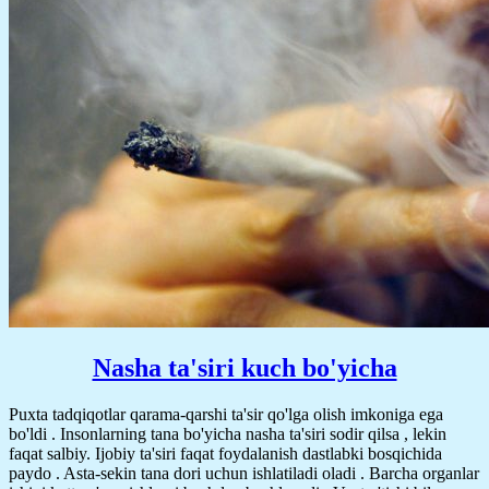
Nasha ta'siri kuch bo'yicha
Puxta tadqiqotlar qarama-qarshi ta'sir qo'lga olish imkoniga ega
bo'ldi . Insonlarning tana bo'yicha nasha ta'siri sodir qilsa , lekin
faqat salbiy. Ijobiy ta'siri faqat foydalanish dastlabki bosqichida
paydo . Asta-sekin tana dori uchun ishlatiladi oladi . Barcha organlar