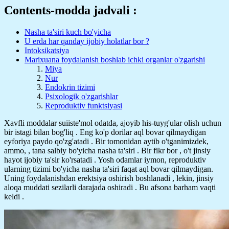
Contents-modda jadvali :
Nasha ta'siri kuch bo'yicha
U erda har qanday ijobiy holatlar bor ?
Intoksikatsiya
Marixuana foydalanish boshlab ichki organlar o'zgarishi
Miya
Nur
Endokrin tizimi
Psixologik o'zgarishlar
Reproduktiv funktsiyasi
Xavfli moddalar suiiste'mol odatda, ajoyib his-tuyg'ular olish uchun
bir istagi bilan bog'liq . Eng ko'p dorilar aql bovar qilmaydigan
eyforiya paydo qo'zg'atadi . Bir tomonidan aytib o'tganimizdek,
ammo, , tana salbiy bo'yicha nasha ta'siri . Bir fikr bor , o't jinsiy
hayot ijobiy ta'sir ko'rsatadi . Yosh odamlar iymon, reproduktiv
ularning tizimi bo'yicha nasha ta'siri faqat aql bovar qilmaydigan.
Uning foydalanishdan erektsiya oshirish boshlanadi , lekin, jinsiy
aloqa muddati sezilarli darajada oshiradi . Bu afsona barham vaqti
keldi .