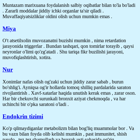
Muntazam marixuana foydalanish salbiy oqibatlar bilan to'la bo'ladi
. Zararli moddalar jiddiy ichki organlar ta'sir qiladi .
Muvaffaqiyatsizliklar oldini olish uchun mumkin emas .
Miya
O't atsetilxolin muvozanatni buzishi mumkin , nima retardation
jarayonida triggerlar . Bundan tashqari, qon tomirlar torayib , qaysi
neyronlar o'limi qo'zg'atadi . Shu tariqa fikr buzilishi jarayoni,
muvofiqlashtirish, xotira.
Nur
Xonimlar nafas olish og'zaki uchun jiddiy zarar sabab , burun
bo'shlig'i. Ayniqsa og'ir hollarda tomoq shilliq pardalarida saraton
rivojlantirish . Xavf-xatarlar haqida unutish kerak emas , zarar oson.
Har bir chekuvchi surunkali bronxit aziyat chekmoqda , va har
uchinchi bir o'pka saratoni o'ladi .
Endokrin tizimi
Ko'p qilmaydiganlar metabolizm bilan bog'liq muammolar bor . Va
bu vazn bilan foyda olib kelishi mumkin , past immunitet, shish
paydo , tez-tez shamollash va buyrak usti sohasida og'riq .