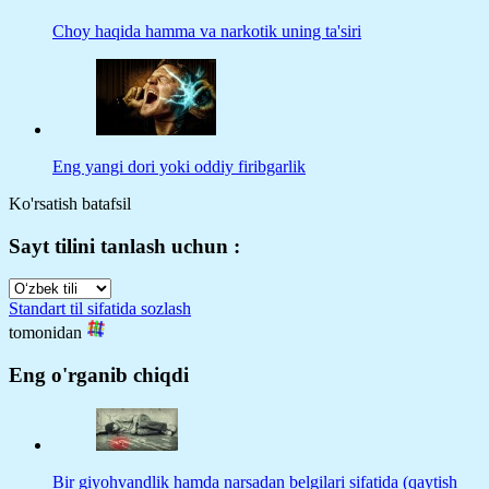
Choy haqida hamma va narkotik uning ta'siri
Eng yangi dori yoki oddiy firibgarlik
Ko'rsatish batafsil
Sayt tilini tanlash uchun :
Standart til sifatida sozlash
tomonidan
Eng o'rganib chiqdi
Bir giyohvandlik hamda narsadan belgilari sifatida (qaytish