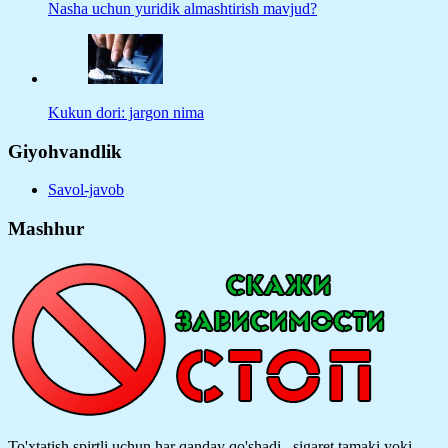
Nasha uchun yuridik almashtirish mavjud?
Kukun dori: jargon nima
Giyohvandlik
Savol-javob
Mashhur
To'xtatish spirtli uchun har qanday qo'shadi , sigaret tamaki yoki