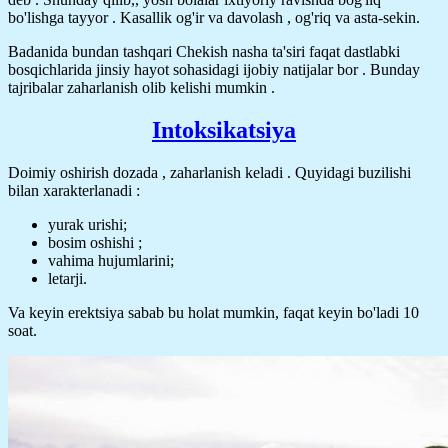
bo'lishga tayyor . Kasallik og'ir va davolash , og'riq va asta-sekin.
Badanida bundan tashqari Chekish nasha ta'siri faqat dastlabki
bosqichlarida jinsiy hayot sohasidagi ijobiy natijalar bor . Bunday
tajribalar zaharlanish olib kelishi mumkin .
Intoksikatsiya
Doimiy oshirish dozada , zaharlanish keladi . Quyidagi buzilishi
bilan xarakterlanadi :
yurak urishi;
bosim oshishi ;
vahima hujumlarini;
letarji.
Va keyin erektsiya sabab bu holat mumkin, faqat keyin bo'ladi 10
soat.