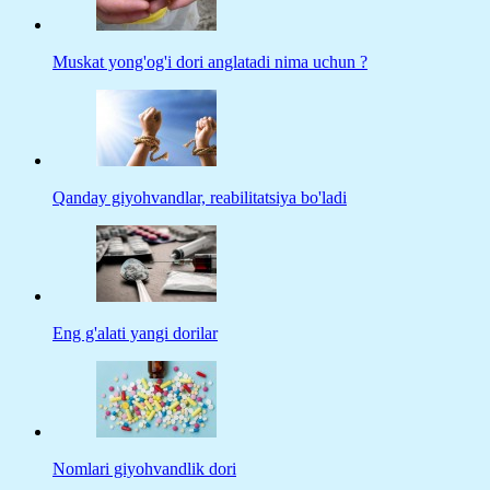
Muskat yong'og'i dori anglatadi nima uchun ?
Qanday giyohvandlar, reabilitatsiya bo'ladi
Eng g'alati yangi dorilar
Nomlari giyohvandlik dori