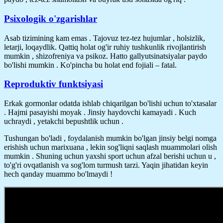
Psixologik o'zgarishlar
Asab tizimining kam emas . Tajovuz tez-tez hujumlar , holsizlik,
letarji, loqaydlik. Qattiq holat og'ir ruhiy tushkunlik rivojlantirish
mumkin , shizofreniya va psikoz. Hatto gallyutsinatsiyalar paydo
bo'lishi mumkin . Ko'pincha bu holat end fojiali – fatal.
Reproduktiv funktsiyasi
Erkak gormonlar odatda ishlab chiqarilgan bo'lishi uchun to'xtasalar
. Hajmi pasayishi moyak . Jinsiy haydovchi kamayadi . Kuch
uchraydi , yetakchi bepushtlik uchun .
Tushungan bo'ladi , foydalanish mumkin bo'lgan jinsiy belgi nomga
erishish uchun marixuana , lekin sog'liqni saqlash muammolari olish
mumkin . Shuning uchun yaxshi sport uchun afzal berishi uchun u ,
to'g'ri ovqatlanish va sog'lom turmush tarzi. Yaqin jihatidan keyin
hech qanday muammo bo'lmaydi !