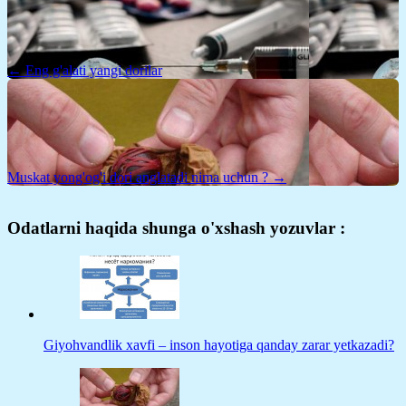
← Eng g'alati yangi dorilar
Muskat yong'og'i dori anglatadi nima uchun ? →
Odatlarni haqida shunga o'xshash yozuvlar :
Giyohvandlik xavfi – inson hayotiga qanday zarar yetkazadi?