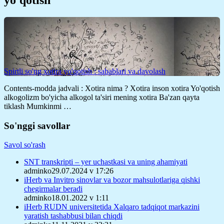
Spirtli so'ng xotira yo'qotish : sabablari va davolash
Contents-modda jadvali : Xotira nima ? Xotira inson xotira Yo'qotish
alkogolizm bo'yicha alkogol ta'siri mening xotira Ba'zan qayta
tiklash Mumkinmi …
So'nggi savollar
Savol so'rash
SNT transkripti – yer uchastkasi va uning ahamiyati
adminko29.07.2024 v 17:26
iHerb va Invitro sinovlar va bozor mahsulotlariga qishki
chegirmalar beradi
adminko18.01.2022 v 1:11
iHerb RUDN universitetida Xalqaro tadqiqot markazini
yaratish tashabbusi bilan chiqdi