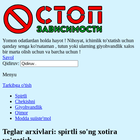
Yomon odatlardan holda hayot ! Nihoyat, ichimlik to'xtatish uchun
qanday senga ko'rsataman , tutun yoki ularning giyohvandlik xalos
bir marta olish uchun va barcha uchun !
Savol
Qidiruv:
Menyu
Tarkibga o'tish
Spirtli
Chekishni
Giyohvandlik
Qimor
Modda suiiste'mol
Teglar arxivlari:
spirtli so'ng xotira
yo'qotish