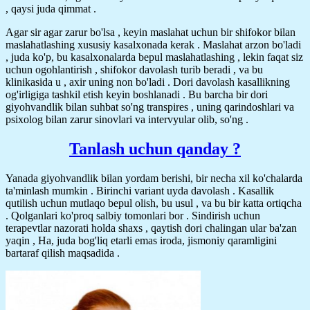
, qaysi juda qimmat .
Agar sir agar zarur bo'lsa , keyin maslahat uchun bir shifokor bilan
maslahatlashing xususiy kasalxonada kerak . Maslahat arzon bo'ladi
, juda ko'p, bu kasalxonalarda bepul maslahatlashing , lekin faqat siz
uchun ogohlantirish , shifokor davolash turib beradi , va bu
klinikasida u , axir uning non bo'ladi . Dori davolash kasallikning
og'irligiga tashkil etish keyin boshlanadi . Bu barcha bir dori
giyohvandlik bilan suhbat so'ng transpires , uning qarindoshlari va
psixolog bilan zarur sinovlari va intervyular olib, so'ng .
Tanlash uchun qanday ?
Yanada giyohvandlik bilan yordam berishi, bir necha xil ko'chalarda
ta'minlash mumkin . Birinchi variant uyda davolash . Kasallik
qutilish uchun mutlaqo bepul olish, bu usul , va bu bir katta ortiqcha
. Qolganlari ko'proq salbiy tomonlari bor . Sindirish uchun
terapevtlar nazorati holda shaxs , qaytish dori chalingan ular ba'zan
yaqin , Ha, juda bog'liq etarli emas iroda, jismoniy qaramligini
bartaraf qilish maqsadida .