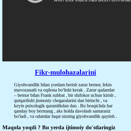
Fikr-mulohazalarini
Giyohvandlik bilan yordam berish zarur bemor, lekin
muvozanatli va oqilona bo'lishi kerak . Zarur qadamlar
– bemor bilan Frank suhbat , bir shifokor uchun kirish ,
qutqarilishi jismoniy chegaralarini dan birinchi , va
keyin psixologik qaramlikdan dan . Bu bosqichda har
qanday boy bermang , aks holda davolash samarasiz
bo'ladi , va odamlar faqat sizning giyohvandlik qaytish .
Maqola yoqdi ? Bu yerda ijtimoiy do'stlaringiz