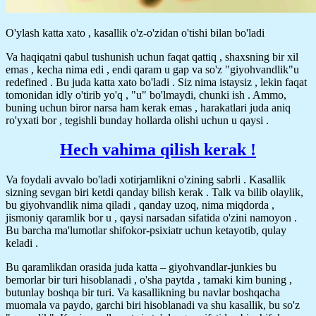
O'ylash katta xato , kasallik o'z-o'zidan o'tishi bilan bo'ladi
Va haqiqatni qabul tushunish uchun faqat qattiq , shaxsning bir xil
emas , kecha nima edi , endi qaram u gap va so'z "giyohvandlik"u
redefined . Bu juda katta xato bo'ladi . Siz nima istaysiz , lekin faqat
tomonidan idly o'tirib yo'q , "u" bo'lmaydi, chunki ish . Ammo,
buning uchun biror narsa ham kerak emas , harakatlari juda aniq
ro'yxati bor , tegishli bunday hollarda olishi uchun u qaysi .
Hech vahima qilish kerak !
Va foydali avvalo bo'ladi xotirjamlikni o'zining sabrli . Kasallik
sizning sevgan biri ketdi qanday bilish kerak . Talk va bilib olaylik,
bu giyohvandlik nima qiladi , qanday uzoq, nima miqdorda ,
jismoniy qaramlik bor u , qaysi narsadan sifatida o'zini namoyon .
Bu barcha ma'lumotlar shifokor-psixiatr uchun ketayotib, qulay
keladi .
Bu qaramlikdan orasida juda katta – giyohvandlar-junkies bu
bemorlar bir turi hisoblanadi , o'sha paytda , tamaki kim buning ,
butunlay boshqa bir turi. Va kasallikning bu navlar boshqacha
muomala va paydo, garchi biri hisoblanadi va shu kasallik, bu so'z