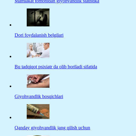
Mamlakat tomonidan giyohvandlik statistika
Dori foydalanish belgilari
Bu tadqiqot psixiatr da olib boriladi sifatida
Giyohvandlik bosqichlari
Qanday giyohvandlik jang qilish uchun