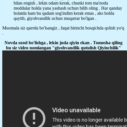
bilan engish , lekin odam kerak, chunki tom ma'noda
moddalar holda yana yashash uchun bilib oling . Har qanday
holatda ham bu qadam sog'indim kerak emas , aks holda
qaytib, giyohvandlik uchun muqarrar bo'lgan .
Muomala siz qaerda bo'lsangiz , faqat birinchi bosqichda qolish yo'q
.
Novda ozod bo'lishga , lekin juda qiyin ekan . Tomosha qiling
bu siz video nomlangan "giyohvandlik qutulish Qiyinchilik"