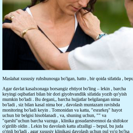
Maslahat xususiy ruhshunosga bo'lgan, hatto , bir qoida sifatida , bepu
Agar davlat kasalxonaga borsangiz ehtiyot bo'ling – lekin , barcha
keyingi oqibatlari bilan bir dori giyohvandlik sifatida yozib qo'yish
mumkin bo'ladi . Bu degani,, barcha hujjatlar belgilangan nima
bo'ladi , siz bilan kasal nima bor , davolash muntazam ravishda
monitoring bo'ladi keyin . Tomonidan va katta, "esrarkeş" hayot
uchun bir belgisi hisoblanadi , va, shuning uchun, "" va
"qarshi"uchun barcha vaznga , klinika gosudarstvennoi da shifokor
o'girilib oldin . Lekin bu davolash katta afzalligi – bepul, bu juda
o'rinli bo'ladi , agar xususiy klinikasi davolash uchun pul yo'q bo'lsa