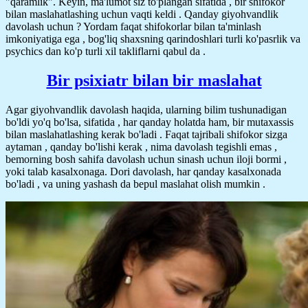
"qaramlik". Keyin, ma'lumot siz to'plangan sifatida , bir shifokor
bilan maslahatlashing uchun vaqti keldi . Qanday giyohvandlik
davolash uchun ? Yordam faqat shifokorlar bilan ta'minlash
imkoniyatiga ega , bog'liq shaxsning qarindoshlari turli ko'pasrlik va
psychics dan ko'p turli xil takliflarni qabul da .
Bir psixiatr bilan bir maslahat
Agar giyohvandlik davolash haqida, ularning bilim tushunadigan
bo'ldi yo'q bo'lsa, sifatida , har qanday holatda ham, bir mutaxassis
bilan maslahatlashing kerak bo'ladi . Faqat tajribali shifokor sizga
aytaman , qanday bo'lishi kerak , nima davolash tegishli emas ,
bemorning bosh sahifa davolash uchun sinash uchun iloji bormi ,
yoki talab kasalxonaga. Dori davolash, har qanday kasalxonada
bo'ladi , va uning yashash da bepul maslahat olish mumkin .