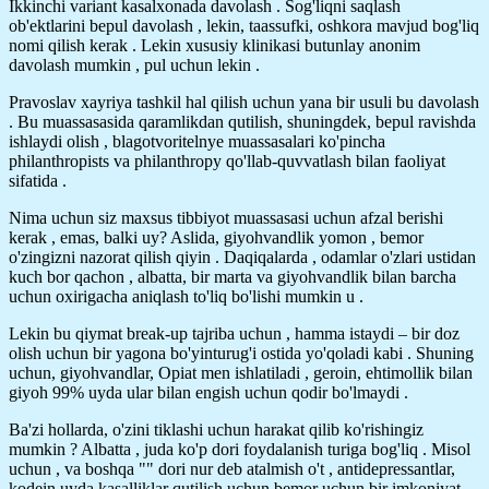
Ikkinchi variant kasalxonada davolash . Sog'liqni saqlash
ob'ektlarini bepul davolash , lekin, taassufki, oshkora mavjud bog'liq
nomi qilish kerak . Lekin xususiy klinikasi butunlay anonim
davolash mumkin , pul uchun lekin .
Pravoslav xayriya tashkil hal qilish uchun yana bir usuli bu davolash
. Bu muassasasida qaramlikdan qutilish, shuningdek, bepul ravishda
ishlaydi olish , blagotvoritelnye muassasalari ko'pincha
philanthropists va philanthropy qo'llab-quvvatlash bilan faoliyat
sifatida .
Nima uchun siz maxsus tibbiyot muassasasi uchun afzal berishi
kerak , emas, balki uy? Aslida, giyohvandlik yomon , bemor
o'zingizni nazorat qilish qiyin . Daqiqalarda , odamlar o'zlari ustidan
kuch bor qachon , albatta, bir marta va giyohvandlik bilan barcha
uchun oxirigacha aniqlash to'liq bo'lishi mumkin u .
Lekin bu qiymat break-up tajriba uchun , hamma istaydi – bir doz
olish uchun bir yagona bo'yinturug'i ostida yo'qoladi kabi . Shuning
uchun, giyohvandlar, Opiat men ishlatiladi , geroin, ehtimollik bilan
giyoh 99% uyda ular bilan engish uchun qodir bo'lmaydi .
Ba'zi hollarda, o'zini tiklashi uchun harakat qilib ko'rishingiz
mumkin ? Albatta , juda ko'p dori foydalanish turiga bog'liq . Misol
uchun , va boshqa "" dori nur deb atalmish o't , antidepressantlar,
kodein uyda kasalliklar qutilish uchun bemor uchun bir imkoniyat