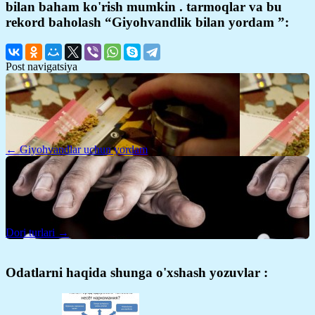
bilan baham ko'rish mumkin . tarmoqlar va bu
rekord baholash “Giyohvandlik bilan yordam ”:
Post navigatsiya
← Giyohvandlar uchun yordam
Dori turlari →
Odatlarni haqida shunga o'xshash yozuvlar :