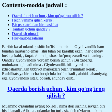
Contents-modda jadvali :
Qaerda borish uchun , kim qo'ng'iroq qilish ?
Hech vahima qilish kerak !
Bir psixiatr bilan bir maslahat
Tanlash uchun qanday ?
Davolash nima ?
Fikr-mulohazalarini
Baribir kasal odamlar, shifo bo'lishi mumkin . Giyohvandlik ham
bundan mustasno emas , shu bilan bir kasallik ekan , har qanday
boshqa kabi, , faqat, ehtimol,, shaxs ko'proq zararli va tananing .
Qanday giyohvandlik yordam berish uchun ? Bu xabarga
muhokama qilinadi nima . Giyohvandlik bilan yordam
ixtisoslashtirilgan tibbiyot markazlari bilan ta'minlash kerak .
Reabilitatsiya bir necha bosqichda bo'lib o'tadi , alohida ahamiyatga
ega giyohvandlik istagi bo'ladi, shunday qilib,.
Qaerda borish uchun , kim qo'ng'iroq
qilish ?
Muammo o'rgandim ayting bo'ladi , nima dori sizning sevgan biri
hisoblanadi . Albatta , odamlar bu turi , siz, deb o'ylayman, kim,