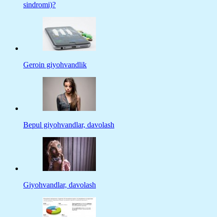
sindromi)?
Geroin giyohvandlik
Bepul giyohvandlar, davolash
Giyohvandlar, davolash