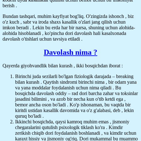
berish .
Bundan tashqari, muhim kayfiyat bog'liq. O'zingizda ishonch , biz
o'z kuch , sabr va iroda shaxs kasallik o'zlari jang qilish uchun
imkon beradi . Lekin bu erda har bir narsa, shuning uchun alohida-
alohida hisoblanadi , ko'pincha dori davolash hali kasalxonada
davolash o'tishlari uchun tavsiya etiladi .
Davolash nima ?
Qayerda giyohvandlik bilan kurash , ikki bosqichdan iborat :
Birinchi juda sezilarli bo'lgan fiziologik darajada – breaking
bilan kurash . Qaytish sindromi birinchi nima , bir odam yana
va yana moddalar foydalanish uchun nima qiladi . Bu
bosqichda davolash oddiy – rad dori barcha zahar va toksinlar
jasadini bilimini , va azob bir necha kun o'tib ketdi ega ,
bemor ancha oson bo'ladi . Ko'p ishonaman, bu vaqtda bir
kiritdi ustidan kasallik davomida va o'z g'alabasi, deb , lekin
quruq bo'ladi .
Ikkinchi bosqichda, qaysi kamroq muhim emas , jismoniy
chegaralarini qutulish psixologik tiklash ko'ra . Kimdir
zerikish chiqib dori foydalanish boshlanadi , va kimdir uchun
karaxt hissiy va jismoniy og'riq. Dori mukammal bu muammo