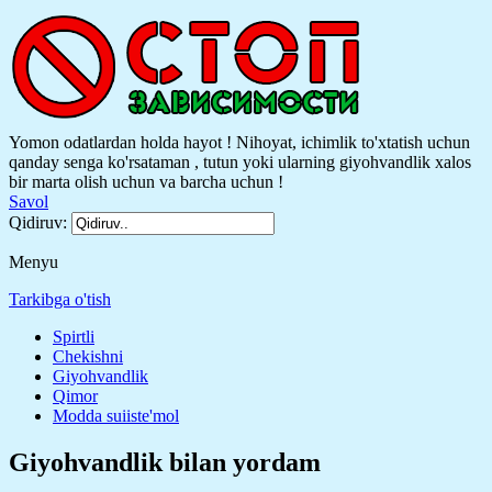
Yomon odatlardan holda hayot ! Nihoyat, ichimlik to'xtatish uchun
qanday senga ko'rsataman , tutun yoki ularning giyohvandlik xalos
bir marta olish uchun va barcha uchun !
Savol
Qidiruv:
Menyu
Tarkibga o'tish
Spirtli
Chekishni
Giyohvandlik
Qimor
Modda suiiste'mol
Giyohvandlik bilan yordam