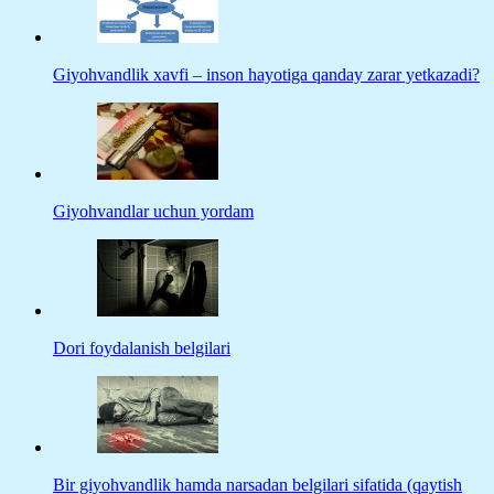
Giyohvandlik xavfi – inson hayotiga qanday zarar yetkazadi?
Giyohvandlar uchun yordam
Dori foydalanish belgilari
Bir giyohvandlik hamda narsadan belgilari sifatida (qaytish