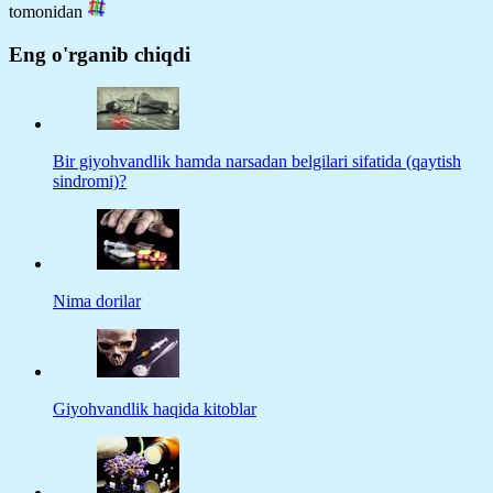
tomonidan
Eng o'rganib chiqdi
Bir giyohvandlik hamda narsadan belgilari sifatida (qaytish
sindromi)?
Nima dorilar
Giyohvandlik haqida kitoblar