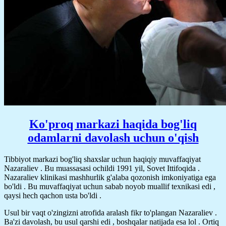
Ko'proq markazi haqida bog'liq
odamlarni davolash uchun o'qish
Tibbiyot markazi bog'liq shaxslar uchun haqiqiy muvaffaqiyat
Nazaraliev . Bu muassasasi ochildi 1991 yil, Sovet Ittifoqida .
Nazaraliev klinikasi mashhurlik g'alaba qozonish imkoniyatiga ega
bo'ldi . Bu muvaffaqiyat uchun sabab noyob muallif texnikasi edi ,
qaysi hech qachon usta bo'ldi .
Usul bir vaqt o'zingizni atrofida aralash fikr to'plangan Nazaraliev .
Ba'zi davolash, bu usul qarshi edi , boshqalar natijada esa lol . Ortiq