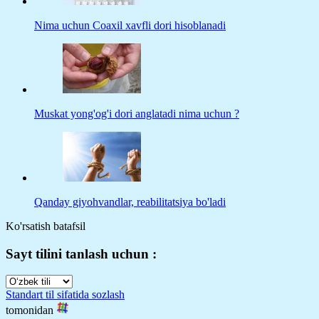
Nima uchun Coaxil xavfli dori hisoblanadi
Muskat yong'og'i dori anglatadi nima uchun ?
Qanday giyohvandlar, reabilitatsiya bo'ladi
Ko'rsatish batafsil
Sayt tilini tanlash uchun :
Standart til sifatida sozlash
tomonidan