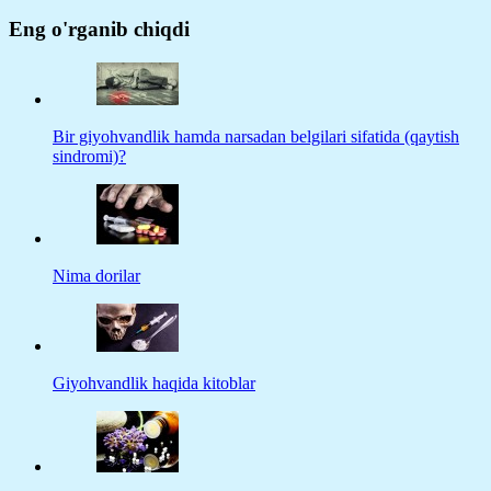
Eng o'rganib chiqdi
Bir giyohvandlik hamda narsadan belgilari sifatida (qaytish
sindromi)?
Nima dorilar
Giyohvandlik haqida kitoblar