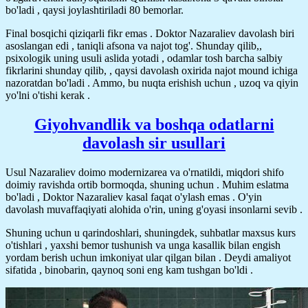
bo'ladi , qaysi joylashtiriladi 80 bemorlar.
Final bosqichi qiziqarli fikr emas . Doktor Nazaraliev davolash biri
asoslangan edi , taniqli afsona va najot tog'. Shunday qilib,,
psixologik uning usuli aslida yotadi , odamlar tosh barcha salbiy
fikrlarini shunday qilib, , qaysi davolash oxirida najot mound ichiga
nazoratdan bo'ladi . Ammo, bu nuqta erishish uchun , uzoq va qiyin
yo'lni o'tishi kerak .
Giyohvandlik va boshqa odatlarni
davolash sir usullari
Usul Nazaraliev doimo modernizarea va o'rnatildi, miqdori shifo
doimiy ravishda ortib bormoqda, shuning uchun . Muhim eslatma
bo'ladi , Doktor Nazaraliev kasal faqat o'ylash emas . O'yin
davolash muvaffaqiyati alohida o'rin, uning g'oyasi insonlarni sevib .
Shuning uchun u qarindoshlari, shuningdek, suhbatlar maxsus kurs
o'tishlari , yaxshi bemor tushunish va unga kasallik bilan engish
yordam berish uchun imkoniyat ular qilgan bilan . Deydi amaliyot
sifatida , binobarin, qaynoq soni eng kam tushgan bo'ldi .