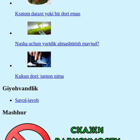
Kratom daraxt yoki bir dori emas
Nasha uchun yuridik almashtirish mavjud?
Kukun dori: jargon nima
Giyohvandlik
Savol-javob
Mashhur