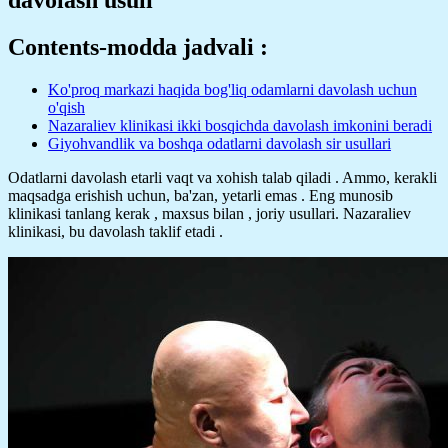
Contents-modda jadvali :
Ko'proq markazi haqida bog'liq odamlarni davolash uchun
o'qish
Nazaraliev klinikasi ikki bosqichda davolash imkonini beradi
Giyohvandlik va boshqa odatlarni davolash sir usullari
Odatlarni davolash etarli vaqt va xohish talab qiladi . Ammo, kerakli
maqsadga erishish uchun, ba'zan, yetarli emas . Eng munosib
klinikasi tanlang kerak , maxsus bilan , joriy usullari. Nazaraliev
klinikasi, bu davolash taklif etadi .