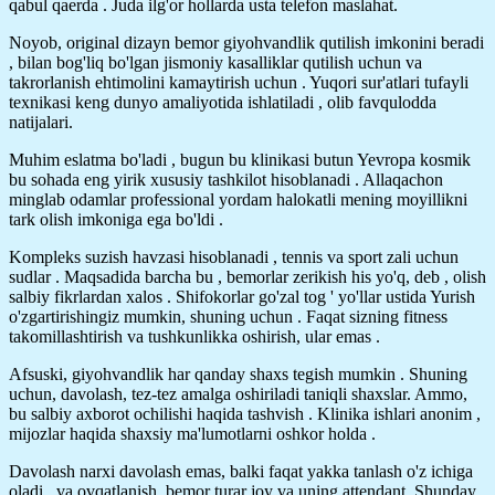
qabul qaerda . Juda ilg'or hollarda usta telefon maslahat.
Noyob, original dizayn bemor giyohvandlik qutilish imkonini beradi
, bilan bog'liq bo'lgan jismoniy kasalliklar qutilish uchun va
takrorlanish ehtimolini kamaytirish uchun . Yuqori sur'atlari tufayli
texnikasi keng dunyo amaliyotida ishlatiladi , olib favqulodda
natijalari.
Muhim eslatma bo'ladi , bugun bu klinikasi butun Yevropa kosmik
bu sohada eng yirik xususiy tashkilot hisoblanadi . Allaqachon
minglab odamlar professional yordam halokatli mening moyillikni
tark olish imkoniga ega bo'ldi .
Kompleks suzish havzasi hisoblanadi , tennis va sport zali uchun
sudlar . Maqsadida barcha bu , bemorlar zerikish his yo'q, deb , olish
salbiy fikrlardan xalos . Shifokorlar go'zal tog ' yo'llar ustida Yurish
o'zgartirishingiz mumkin, shuning uchun . Faqat sizning fitness
takomillashtirish va tushkunlikka oshirish, ular emas .
Afsuski, giyohvandlik har qanday shaxs tegish mumkin . Shuning
uchun, davolash, tez-tez amalga oshiriladi taniqli shaxslar. Ammo,
bu salbiy axborot ochilishi haqida tashvish . Klinika ishlari anonim ,
mijozlar haqida shaxsiy ma'lumotlarni oshkor holda .
Davolash narxi davolash emas, balki faqat yakka tanlash o'z ichiga
oladi , va ovqatlanish, bemor turar joy va uning attendant. Shunday