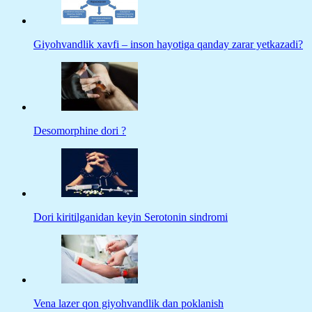
Giyohvandlik xavfi – inson hayotiga qanday zarar yetkazadi?
Desomorphine dori ?
Dori kiritilganidan keyin Serotonin sindromi
Vena lazer qon giyohvandlik dan poklanish