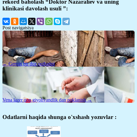
rekord baholash “Doktor Nazaraliev va uning
klinikasi davolash usuli ”:
Post navigatsiya
← Geroin bir doz oqibatini
Vena lazer qon giyohvandlik dan poklanish →
Odatlarni haqida shunga o'xshash yozuvlar :