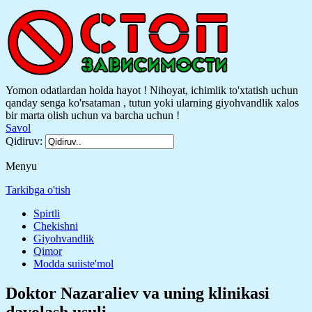
Yomon odatlardan holda hayot ! Nihoyat, ichimlik to'xtatish uchun
qanday senga ko'rsataman , tutun yoki ularning giyohvandlik xalos
bir marta olish uchun va barcha uchun !
Savol
Qidiruv:
Menyu
Tarkibga o'tish
Spirtli
Chekishni
Giyohvandlik
Qimor
Modda suiiste'mol
Doktor Nazaraliev va uning klinikasi
davolash usuli