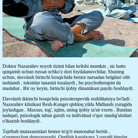
Doktor Nazaraliev noyob tizimi bilan kelishi mumkin , siz hatto
qutqarish uchun ruxsat ochko'z dori foydalanuvchilar. Shuning
uchun, davolash birinchi bosqichida bemor narsadan belgilari olib
tashlandi , toksinlar tanasini tozalaydi , bu psychotherapist da
maslahat . Bir oy keyin, birinchi ijobiy dinamikasi paydo boshlaydi .
Davolash ikkinchi bosqichda psixoterapevtik reabilitatsiya bo'ladi .
Nazaraliev klinikasi Besh-Kungei qishloq yilda Midlands yuragida
joylashgan . Maxsus, tog', iqlim, uning ijobiy ta'sir exerts . Bundan
tashqari, psixologik tabiat guruh va individual o'quv mashg'ulotlari
o'tkazish boshlaydi .
Tajribali mutaxassislari bemor to'g'ri munosabat berish ,
o'zgaruvchan dunyoqarashi. Qurilish kasalxona 3 qavatli binolar