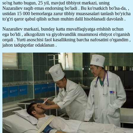
so'ng hatto bugun, 25 yil, mavjud tibbiyot markazi, uning
Nazaraliev raqib emas endorsing bo'ladi . Bu ko'rsatkich bo'lsa-da, ,
ustidan 15 000 bemorlarga zarur tibbiy muassasalari tanlash bo'yicha
to'g'ri qaror qabul qilish uchun muhim dalil hisoblanadi davolash .
Nazaraliev markazi, bunday katta muvaffaqiyatga erishish uchun
ega bo'ldi , alkogolizm va giyohvandlik muammosi ehtiyot o'rganish
orqali . Yurti asoschisi faol kasallikning barcha nafosatini o'rgandim ,
jahon tadqiqotlar odaklanan .