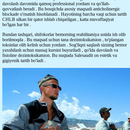
davolash davomida qamoq professional yordam va qo'llab-
quvvatlash beradi . Bu bosqichda asosiy maqsadi anticholinergic
blockade o'rnatish hisoblanadi . Hayotining barcha vaqt uchun tartib
CHLB ulkan bir qator ishlab chiqarilgan , katta muvaffaqiyat
bo'lgan har bir .
Bundan tashqari, shifokorlar bemorning reabilitatsiya ustida ish olib
borilmoqda . Bu maqsad uchun tana dezintoksikatsion , to'plangan
toksinlar olib kelish uchun yordam . Sog'liqni saqlash sizning bemor
yaxshilash uchun massaj kursini buyuriladi , qo'lda davolash va
fisioline dezintoksikatsion. Bu nuqtada Salesaudit on estetik va
gigiyenik tartib bo'ladi .