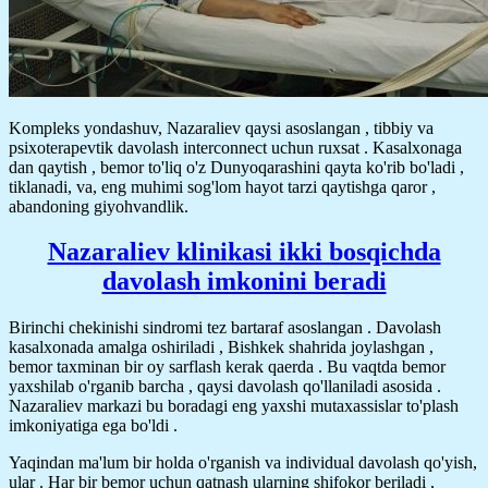
Kompleks yondashuv, Nazaraliev qaysi asoslangan , tibbiy va
psixoterapevtik davolash interconnect uchun ruxsat . Kasalxonaga
dan qaytish , bemor to'liq o'z Dunyoqarashini qayta ko'rib bo'ladi ,
tiklanadi, va, eng muhimi sog'lom hayot tarzi qaytishga qaror ,
abandoning giyohvandlik.
Nazaraliev klinikasi ikki bosqichda
davolash imkonini beradi
Birinchi chekinishi sindromi tez bartaraf asoslangan . Davolash
kasalxonada amalga oshiriladi , Bishkek shahrida joylashgan ,
bemor taxminan bir oy sarflash kerak qaerda . Bu vaqtda bemor
yaxshilab o'rganib barcha , qaysi davolash qo'llaniladi asosida .
Nazaraliev markazi bu boradagi eng yaxshi mutaxassislar to'plash
imkoniyatiga ega bo'ldi .
Yaqindan ma'lum bir holda o'rganish va individual davolash qo'yish,
ular . Har bir bemor uchun qatnash ularning shifokor beriladi ,