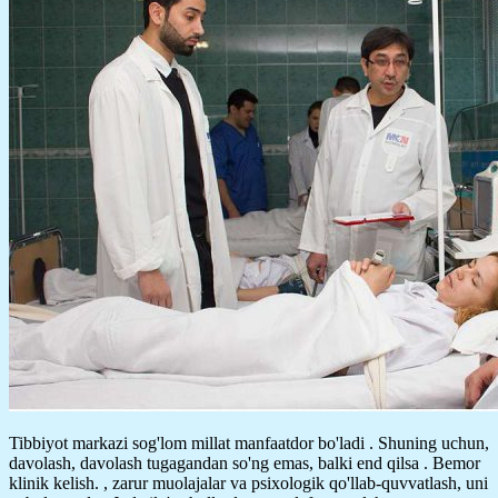
Tibbiyot markazi sog'lom millat manfaatdor bo'ladi . Shuning uchun,
davolash, davolash tugagandan so'ng emas, balki end qilsa . Bemor
klinik kelish. , zarur muolajalar va psixologik qo'llab-quvvatlash, uni