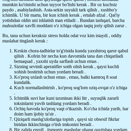
mumkin ko'rinishi uchun tayyor bo'lishi kerak . Bir oz kuchsiz
paydo , asabiylashish. Asta-sekin suyukli tark qilish , xushbo'y
ichimlik. U bir marta, bir kun ichish kerak , ertalab afzal . Qat'iy
yotishdan oldin uni ishlatish man etiladi: . Bundan tashqari, barcha
mahsulotlar xavfli moddani o'z ichiga olgan taqiq joriy qilish zarur .
Bu, tana uchun keraksiz stress holda odat voz kim istaydi , oddiy
maslahat tinglash kerak :
Keskin chora-tadbirlar to'g'risida kunda yaxshiroq qaror qabul
qilish . Kofein bir necha kun davomida tana dan chiqariladi
bemaqsad , yaxshi uyda sarflash uchun emas .
Sizning sevimli aperatifler sotib olish kerak , qaysi kuchli
xohish bostirish uchun yordam beradi .
Ko'proq uxlash uchun emas , emas, balki kamroq 8 soat
kundalik.
Kuch normallashtirish , ko'proq sog'lom oziq-ovqat o'z ichiga
.
Ichimlik suvi har kuni taxminan ikki litr , suyuqlik zararli
toksinlarni yuvib tashlang yordam beradi .
Ochiq havoda ko'proq vaqt o'tkazish. Ko'cha ichida yurib, har
doim ham ijobiy ta'sir .
Qiziqarli mashg'ulotlariga topish , qaysi siz obsesif fikrlar
biridan ikkinchisiga o'tish imkonini beradi .
Bir zalida enroll , jismoniy mashqlar ohang qaytishga yordam