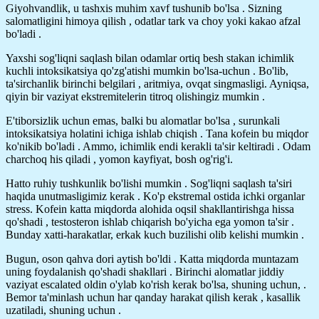
Giyohvandlik, u tashxis muhim xavf tushunib bo'lsa . Sizning
salomatligini himoya qilish , odatlar tark va choy yoki kakao afzal
bo'ladi .
Yaxshi sog'liqni saqlash bilan odamlar ortiq besh stakan ichimlik
kuchli intoksikatsiya qo'zg'atishi mumkin bo'lsa-uchun . Bo'lib,
ta'sirchanlik birinchi belgilari , aritmiya, ovqat singmasligi. Ayniqsa,
qiyin bir vaziyat ekstremitelerin titroq olishingiz mumkin .
E'tiborsizlik uchun emas, balki bu alomatlar bo'lsa , surunkali
intoksikatsiya holatini ichiga ishlab chiqish . Tana kofein bu miqdor
ko'nikib bo'ladi . Ammo, ichimlik endi kerakli ta'sir keltiradi . Odam
charchoq his qiladi , yomon kayfiyat, bosh og'rig'i.
Hatto ruhiy tushkunlik bo'lishi mumkin . Sog'liqni saqlash ta'siri
haqida unutmasligimiz kerak . Ko'p ekstremal ostida ichki organlar
stress. Kofein katta miqdorda alohida oqsil shakllantirishga hissa
qo'shadi , testosteron ishlab chiqarish bo'yicha ega yomon ta'sir .
Bunday xatti-harakatlar, erkak kuch buzilishi olib kelishi mumkin .
Bugun, oson qahva dori aytish bo'ldi . Katta miqdorda muntazam
uning foydalanish qo'shadi shakllari . Birinchi alomatlar jiddiy
vaziyat escalated oldin o'ylab ko'rish kerak bo'lsa, shuning uchun, .
Bemor ta'minlash uchun har qanday harakat qilish kerak , kasallik
uzatiladi, shuning uchun .