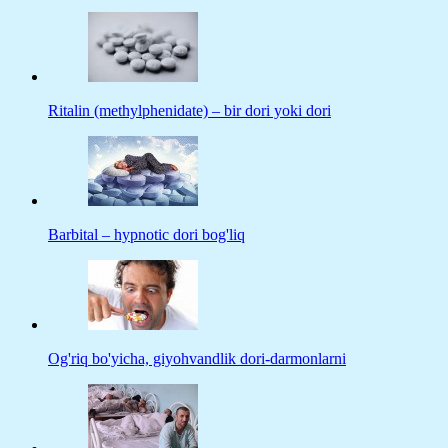
Ritalin (methylphenidate) – bir dori yoki dori
Barbital – hypnotic dori bog'liq
Og'riq bo'yicha, giyohvandlik dori-darmonlarni