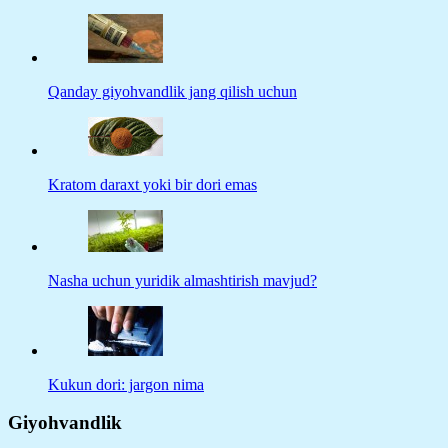
Qanday giyohvandlik jang qilish uchun
Kratom daraxt yoki bir dori emas
Nasha uchun yuridik almashtirish mavjud?
Kukun dori: jargon nima
Giyohvandlik