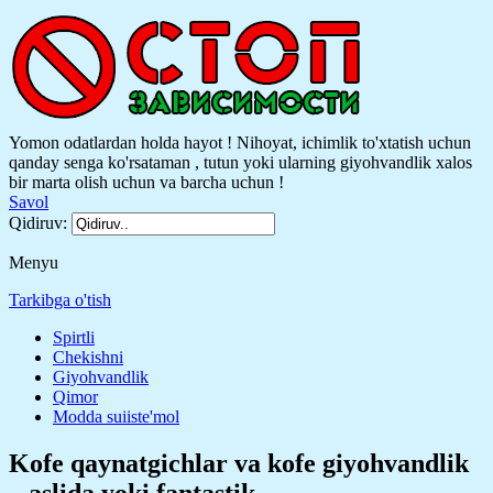
Yomon odatlardan holda hayot ! Nihoyat, ichimlik to'xtatish uchun
qanday senga ko'rsataman , tutun yoki ularning giyohvandlik xalos
bir marta olish uchun va barcha uchun !
Savol
Qidiruv:
Menyu
Tarkibga o'tish
Spirtli
Chekishni
Giyohvandlik
Qimor
Modda suiiste'mol
Kofe qaynatgichlar va kofe giyohvandlik
– aslida yoki fantastik