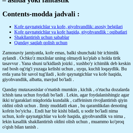
Contents-modda jadvali :
Kofe qaynatgichlar va kofe, giyohvandlik: asosiy belgilari
Kofe qaynatgichlar va kofe haqida, giyohvandlik : oqibatlari
Shakllantirish uchun sabablar
Qanday saqlab qolish uchun
Zamonaviy jamiyatda, kofe emas, balki shunchaki bir ichimlik
aylandi . Ochko'z muxlislar uning olmaydi ko'plab u holda tirik
tasavvur . Yana shuni ta'kidlash joizki , xushbo'y ichimlik deb keskin
rad bosh og'rig'i yuzaga kelishi uchun , uyqu, kuchli loqaydlik. Bu
erda yana bir savol tug'iladi , kofe qaynatgichlar va kofe haqida,
giyohvandlik, albatta, mavjud bo'ladi .
Qanday mutaxassislar o'rnatish mumkin , kichik , o'rtacha dozalarda
ichish tana uchun foydali bo'ladi . Lekin, agar foydalanishingiz agar
ikki to'garaklari miqdorida kundalik , caffeinism rivojlantirish qiyin
oldini olish uchun . Ilmiy muddatli ekan , bu qaramlikdan denoting
kofein bo'yicha . Endi har bir kishi biladi, u sodir bo'ladi nima
uchun, kofe qaynatgichlar va kofe haqida, giyohvandlik va nima ,
lekin kasallik shakllantirish oldini olish uchun , muammo ko'proq
o'qish bilan tanish .