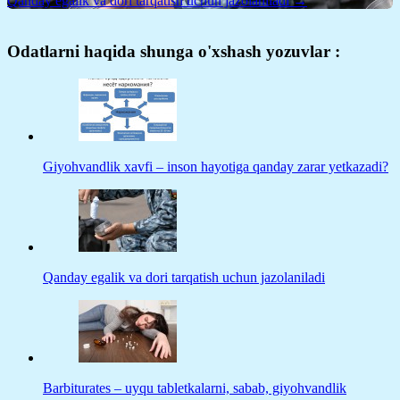
Qanday egalik va dori tarqatish uchun jazolaniladi →
Odatlarni haqida shunga o'xshash yozuvlar :
Giyohvandlik xavfi – inson hayotiga qanday zarar yetkazadi?
Qanday egalik va dori tarqatish uchun jazolaniladi
Barbiturates – uyqu tabletkalarni, sabab, giyohvandlik