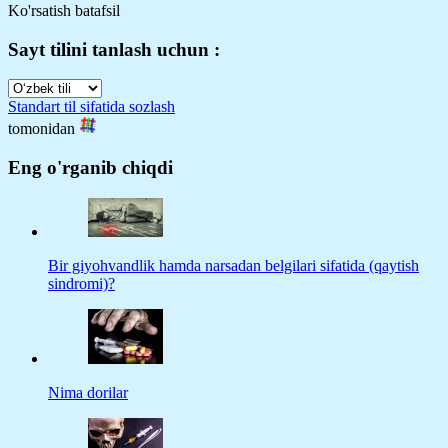
Ko'rsatish batafsil
Sayt tilini tanlash uchun :
Standart til sifatida sozlash
tomonidan
Eng o'rganib chiqdi
Bir giyohvandlik hamda narsadan belgilari sifatida (qaytish
sindromi)?
Nima dorilar