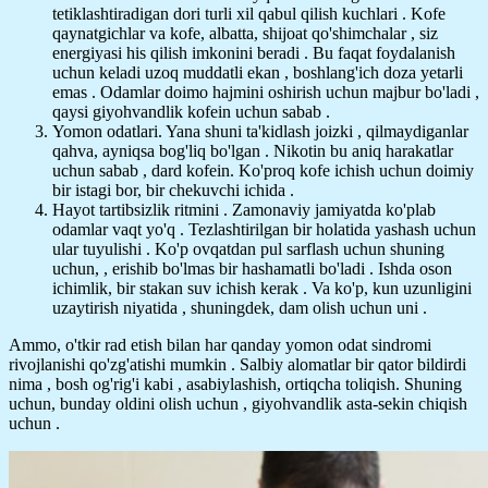
tetiklashtiradigan dori turli xil qabul qilish kuchlari . Kofe
qaynatgichlar va kofe, albatta, shijoat qo'shimchalar , siz
energiyasi his qilish imkonini beradi . Bu faqat foydalanish
uchun keladi uzoq muddatli ekan , boshlang'ich doza yetarli
emas . Odamlar doimo hajmini oshirish uchun majbur bo'ladi ,
qaysi giyohvandlik kofein uchun sabab .
Yomon odatlari. Yana shuni ta'kidlash joizki , qilmaydiganlar
qahva, ayniqsa bog'liq bo'lgan . Nikotin bu aniq harakatlar
uchun sabab , dard kofein. Ko'proq kofe ichish uchun doimiy
bir istagi bor, bir chekuvchi ichida .
Hayot tartibsizlik ritmini . Zamonaviy jamiyatda ko'plab
odamlar vaqt yo'q . Tezlashtirilgan bir holatida yashash uchun
ular tuyulishi . Ko'p ovqatdan pul sarflash uchun shuning
uchun, , erishib bo'lmas bir hashamatli bo'ladi . Ishda oson
ichimlik, bir stakan suv ichish kerak . Va ko'p, kun uzunligini
uzaytirish niyatida , shuningdek, dam olish uchun uni .
Ammo, o'tkir rad etish bilan har qanday yomon odat sindromi
rivojlanishi qo'zg'atishi mumkin . Salbiy alomatlar bir qator bildirdi
nima , bosh og'rig'i kabi , asabiylashish, ortiqcha toliqish. Shuning
uchun, bunday oldini olish uchun , giyohvandlik asta-sekin chiqish
uchun .