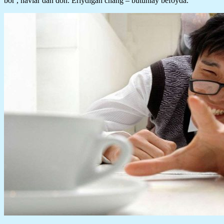
bor , navlar dan don. Eriydigan chang – butunlay befoyda.