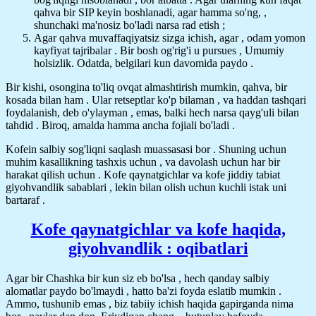
qahva bir SIP keyin boshlanadi, agar hamma so'ng, ,
shunchaki ma'nosiz bo'ladi narsa rad etish ;
Agar qahva muvaffaqiyatsiz sizga ichish, agar , odam yomon
kayfiyat tajribalar . Bir bosh og'rig'i u pursues , Umumiy
holsizlik. Odatda, belgilari kun davomida paydo .
Bir kishi, osongina to'liq ovqat almashtirish mumkin, qahva, bir
kosada bilan ham . Ular retseptlar ko'p bilaman , va haddan tashqari
foydalanish, deb o'ylayman , emas, balki hech narsa qayg'uli bilan
tahdid . Biroq, amalda hamma ancha fojiali bo'ladi .
Kofein salbiy sog'liqni saqlash muassasasi bor . Shuning uchun
muhim kasallikning tashxis uchun , va davolash uchun har bir
harakat qilish uchun . Kofe qaynatgichlar va kofe jiddiy tabiat
giyohvandlik sabablari , lekin bilan olish uchun kuchli istak uni
bartaraf .
Kofe qaynatgichlar va kofe haqida,
giyohvandlik : oqibatlari
Agar bir Chashka bir kun siz eb bo'lsa , hech qanday salbiy
alomatlar paydo bo'lmaydi , hatto ba'zi foyda eslatib mumkin .
Ammo, tushunib emas , biz tabiiy ichish haqida gapirganda nima