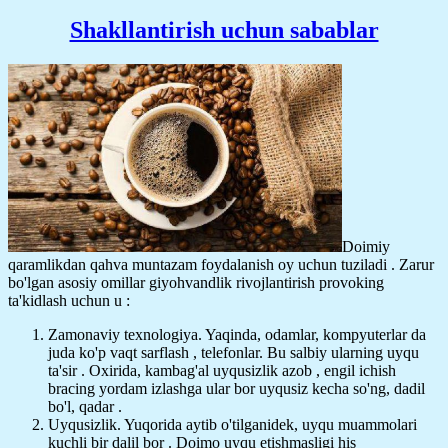
Shakllantirish uchun sabablar
Doimiy
qaramlikdan qahva muntazam foydalanish oy uchun tuziladi . Zarur
bo'lgan asosiy omillar giyohvandlik rivojlantirish provoking
ta'kidlash uchun u :
Zamonaviy texnologiya. Yaqinda, odamlar, kompyuterlar da
juda ko'p vaqt sarflash , telefonlar. Bu salbiy ularning uyqu
ta'sir . Oxirida, kambag'al uyqusizlik azob , engil ichish
bracing yordam izlashga ular bor uyqusiz kecha so'ng, dadil
bo'l, qadar .
Uyqusizlik. Yuqorida aytib o'tilganidek, uyqu muammolari
kuchli bir dalil bor . Doimo uyqu etishmasligi his