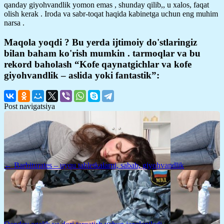
qanday giyohvandlik yomon emas , shunday qilib,, u xalos, faqat
olish kerak . Iroda va sabr-toqat haqida kabinetga uchun eng muhim
narsa .
Maqola yoqdi ? Bu yerda ijtimoiy do'stlaringiz
bilan baham ko'rish mumkin . tarmoqlar va bu
rekord baholash “Kofe qaynatgichlar va kofe
giyohvandlik – aslida yoki fantastik”:
Post navigatsiya
← Barbiturates – uyqu tabletkalarni, sabab, giyohvandlik