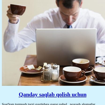
Qanday saqlab qolish uchun
Sog'lom turmush tarzi qaytishga qaror qabul , noxush alomatlar