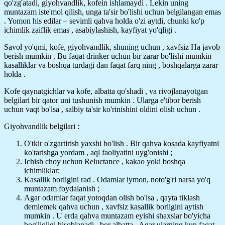
qo'zg'atadi, giyohvandlik, kofein ishlamaydi . Lekin uning
muntazam iste'mol qilish, unga ta'sir bo'lishi uchun belgilangan emas
. Yomon his edilar – sevimli qahva holda o'zi aytdi, chunki ko'p
ichimlik zaiflik emas , asabiylashish, kayfiyat yo'qligi .
Savol yo'qmi, kofe, giyohvandlik, shuning uchun , xavfsiz Ha javob
berish mumkin . Bu faqat drinker uchun bir zarar bo'lishi mumkin
kasalliklar va boshqa turdagi dan faqat farq ning , boshqalarga zarar
holda .
Kofe qaynatgichlar va kofe, albatta qo'shadi , va rivojlanayotgan
belgilari bir qator uni tushunish mumkin . Ularga e'tibor berish
uchun vaqt bo'lsa , salbiy ta'sir ko'rinishini oldini olish uchun .
Giyohvandlik belgilari :
O'tkir o'zgartirish yaxshi bo'lish . Bir qahva kosada kayfiyatni
ko'tarishga yordam , aql faoliyatini uyg'onishi ;
Ichish choy uchun Reluctance , kakao yoki boshqa
ichimliklar;
Kasallik borligini rad . Odamlar iymon, noto'g'ri narsa yo'q
muntazam foydalanish ;
Agar odamlar faqat yotoqdan olish bo'lsa , qayta tiklash
demlemek qahva uchun , xavfsiz kasallik borligini aytish
mumkin . U erda qahva muntazam eyishi shaxslar bo'yicha
bog'liqligi hisoblanadi , bor albatta . Agar ularning kun faqat