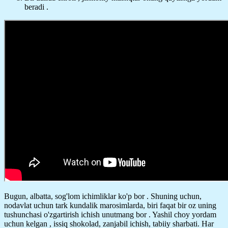
beradi .
Bugun, albatta, sog'lom ichimliklar ko'p bor . Shuning uchun,
nodavlat uchun tark kundalik marosimlarda, biri faqat bir oz uning
tushunchasi o'zgartirish ichish unutmang bor . Yashil choy yordam
uchun kelgan , issiq shokolad, zanjabil ichish, tabiiy sharbati. Har