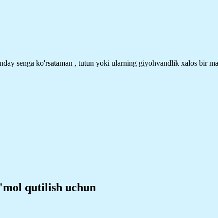
nday senga ko'rsataman , tutun yoki ularning giyohvandlik xalos bir ma
'mol qutilish uchun