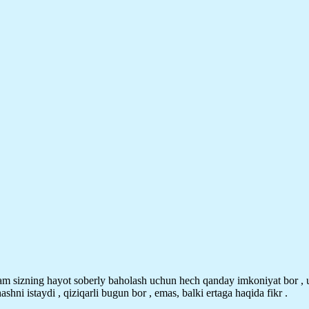
 sizning hayot soberly baholash uchun hech qanday imkoniyat bor , uzoq
hni istaydi , qiziqarli bugun bor , emas, balki ertaga haqida fikr .