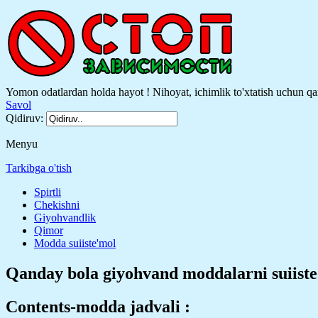
Yomon odatlardan holda hayot ! Nihoyat, ichimlik to'xtatish uchun qa
Savol
Qidiruv:
Menyu
Tarkibga o'tish
Spirtli
Chekishni
Giyohvandlik
Qimor
Modda suiiste'mol
Qanday bola giyohvand moddalarni suiiste
Contents-modda jadvali :