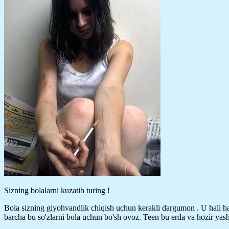
Sizning bolalarni kuzatib turing !
Bola sizning giyohvandlik chiqish uchun kerakli dargumon . U hali ham
barcha bu so'zlarni bola uchun bo'sh ovoz. Teen bu erda va hozir yashas