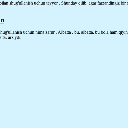
bilan shug'ullanish uchun tayyor . Shunday qilib,
agar farzandingiz bir
un
shug'ullanish uchun nima zarur . Albatta , bu, albatta, bu bola ham qiy
tta, arziydi.