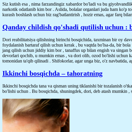
Siz kutish esa , nima farzandingiz xabardor bo'ladi va bu giyohvandlik 
narkotik odatlanib kim bor . Aslida, bolalar organlari juda ham ko'p to
kurash boshlash uchun biz rag'batlantirish , hozir emas, agar farq bila
Qanday childish qo'shadi qutilish uchun : 
Dori reabilitatsiya qilishning birinchi bosqichida, taxminan bir oy dav
foydalanish bartaraf qilish uchun kerak , bu vaqtda bo'lsa-da, bir bol
jang qilish uchun jiddiy kim bor , tanaffus up bilan engish va singan b
devorlari qochib, u mumkin emas , va dori olib, ozod bo'lishi uchun ka
tomonidan ta'qib qilinadi . Shifokorlar, agar unga biz, o'z navbatida, a
Ikkinchi bosqichda – tahoratning
Ikkinchi bosqichda tana va qisman uning tiklanishi bir tozalanish o'tk
bo'lishi uchun . Bu bosqichda, shuningdek, dori, deb atash mumkin , s