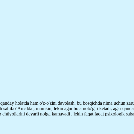
r qanday holatda ham o'z-o'zini davolash, bu bosqichda nima uchun zaru
sh sahifa? Amalda , mumkin, lekin agar bola noto'g'ri ketadi, agar qanda
 ehtiyojlarini deyarli nolga kamayadi , lekin faqat faqat psixologik sa