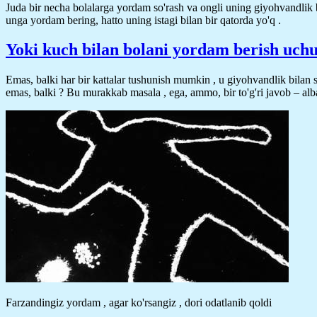
Juda bir necha bolalarga yordam so'rash va ongli uning giyohvandlik 
unga yordam bering, hatto uning istagi bilan bir qatorda yo'q .
Yoki kuch bilan bolani yordam berish uch
Emas, balki har bir kattalar tushunish mumkin , u giyohvandlik bilan 
emas, balki ? Bu murakkab masala , ega, ammo, bir to'g'ri javob – alba
Farzandingiz yordam , agar ko'rsangiz , dori odatlanib qoldi