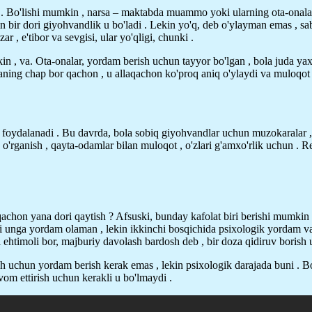
i . Bo'lishi mumkin , narsa – maktabda muammo yoki ularning ota-onalari 
 bir dori giyohvandlik u bo'ladi . Lekin yo'q, deb o'ylayman emas , sab
r , e'tibor va sevgisi, ular yo'qligi, chunki .
n , va. Ota-onalar, yordam berish uchun tayyor bo'lgan , bola juda yaxs
naning chap bor qachon , u allaqachon ko'proq aniq o'ylaydi va muloqot 
oydalanadi . Bu davrda, bola sobiq giyohvandlar uchun muzokaralar , o'
o'rganish , qayta-odamlar bilan muloqot , o'zlari g'amxo'rlik uchun . R
 qachon yana dori qaytish ? Afsuski, bunday kafolat biri berishi mumki
 unga yordam olaman , lekin ikkinchi bosqichida psixologik yordam va qo'
 ehtimoli bor, majburiy davolash bardosh deb , bir doza qidiruv borish 
sh uchun yordam berish kerak emas , lekin psixologik darajada buni . Bol
vom ettirish uchun kerakli u bo'lmaydi .