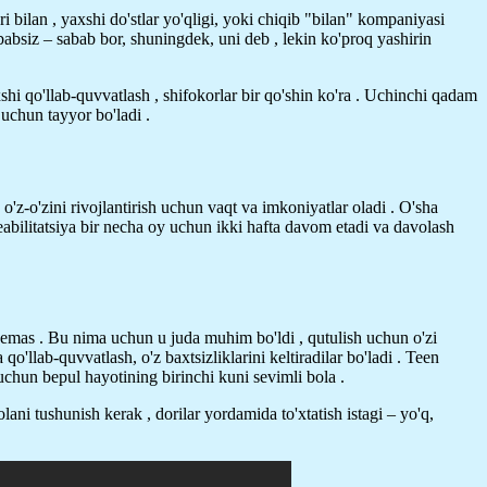
bilan , yaxshi do'stlar yo'qligi, yoki chiqib "bilan" kompaniyasi
absiz – sabab bor, shuningdek, uni deb , lekin ko'proq yashirin
hi qo'llab-quvvatlash , shifokorlar bir qo'shin ko'ra . Uchinchi qadam
uchun tayyor bo'ladi .
z-o'zini rivojlantirish uchun vaqt va imkoniyatlar oladi . O'sha
eabilitatsiya bir necha oy uchun ikki hafta davom etadi va davolash
n emas . Bu nima uchun u juda muhim bo'ldi , qutulish uchun o'zi
llab-quvvatlash, o'z baxtsizliklarini keltiradilar bo'ladi . Teen
uchun bepul hayotining birinchi kuni sevimli bola .
ani tushunish kerak , dorilar yordamida to'xtatish istagi – yo'q,