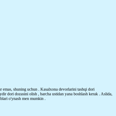
r emas, shuning uchun . Kasalxona devorlarini tashqi dori
ydir dori dozasini olish , barcha ustidan yana boshlash kerak . Aslida,
bablari o'ynash men mumkin .