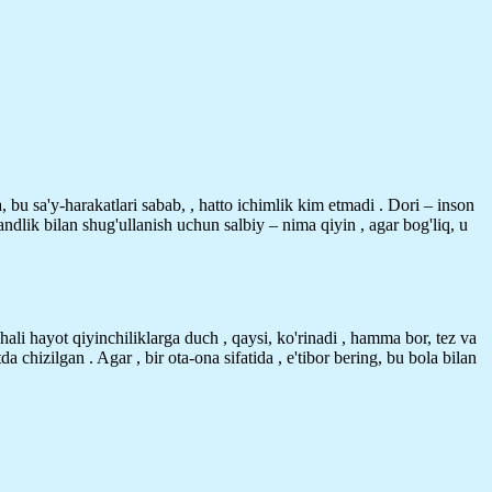
, bu sa'y-harakatlari sabab, , hatto ichimlik kim etmadi . Dori – inson
dlik bilan shug'ullanish uchun salbiy – nima qiyin , agar bog'liq, u
 hali hayot qiyinchiliklarga duch , qaysi, ko'rinadi , hamma bor, tez va
hizilgan . Agar , bir ota-ona sifatida , e'tibor bering, bu bola bilan