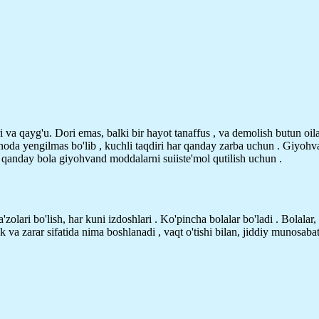
ri va qayg'u.
Dori emas, balki bir hayot tanaffus , va demolish butun oila
noda yengilmas bo'lib , kuchli taqdiri har qanday zarba uchun . Giyohvan
 qanday bola giyohvand moddalarni suiiste'mol qutilish uchun .
'zolari bo'lish, har kuni izdoshlari . Ko'pincha bolalar bo'ladi . Bolalar,
zarar sifatida nima boshlanadi , vaqt o'tishi bilan, jiddiy munosabatda c