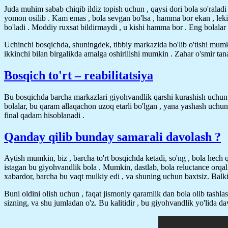
Juda muhim sabab chiqib ildiz topish uchun , qaysi dori bola so'ralad
yomon osilib . Kam emas , bola sevgan bo'lsa , hamma bor ekan , lekin
bo'ladi . Moddiy ruxsat bildirmaydi , u kishi hamma bor . Eng bolalar za
Uchinchi bosqichda, shuningdek, tibbiy markazida bo'lib o'tishi mumki
ikkinchi bilan birgalikda amalga oshirilishi mumkin . Zahar o'smir ta
Bosqich to'rt – reabilitatsiya
Bu bosqichda barcha markazlari giyohvandlik qarshi kurashish uchun f
bolalar, bu qaram allaqachon uzoq etarli bo'lgan , yana yashash uchun 
final qadam hisoblanadi .
Qanday qilib bunday samarali davolash ?
Aytish mumkin, biz , barcha to'rt bosqichda ketadi, so'ng , bola hech
istagan bu giyohvandlik bola . Mumkin, dastlab, bola reluctance orqali
xabardor, barcha bu vaqt mulkiy edi , va shuning uchun baxtsiz. Balki
Buni oldini olish uchun , faqat jismoniy qaramlik dan bola olib tashla
sizning, va shu jumladan o'z. Bu kalitidir , bu giyohvandlik yo'lida da