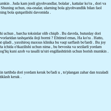
mkin . Juda kam jonli giyohvandlar, bolalar , kattalar ko'ra , dori va
.
Shuning uchun, ota-onalar, ularning bola giyohvandlik bilan faol
zning bola qutqarilishi davomida .
hi uchun , barcha toksinlar olib chiqib . Bu davrda, butunlay dori
vorlaridan tashqarida iloji bormi ? Ehtimol emas, Ha ko'ra . Hatto,
t qiladi , yaxshiroq maxsus klinika bu vaqt sarflash bo'lardi . Bu joy
ta ichida o'tkazilishi uchun nima , bu bevosita va sezilarli yordam
og'liq kuni azob va tasalli ta'siri engillashtirish uchun borish mumkin .
n tartibda dori yordam kerak bo'ladi u , to'plangan zahar dan tozaladi
iklash kerak .