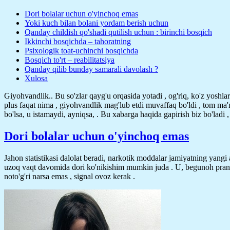
Dori bolalar uchun o'yinchoq emas
Yoki kuch bilan bolani yordam berish uchun
Qanday childish qo'shadi qutilish uchun : birinchi bosqich
Ikkinchi bosqichda – tahoratning
Psixologik toat-uchinchi bosqichda
Bosqich to'rt – reabilitatsiya
Qanday qilib bunday samarali davolash ?
Xulosa
Giyohvandlik.. Bu so'zlar qayg'u orqasida yotadi , og'riq, ko'z yoshla
plus faqat nima , giyohvandlik mag'lub etdi muvaffaq bo'ldi , tom ma'
bo'lsa, u istamaydi, ayniqsa, .
Bu xabarga haqida gapirish biz bo'ladi ,
Dori bolalar uchun o'yinchoq emas
Jahon statistikasi dalolat beradi, narkotik moddalar jamiyatning yangi a
uzoq vaqt davomida dori ko'nikishim mumkin juda . U, begunoh prank va 
noto'g'ri narsa emas , signal ovoz kerak .