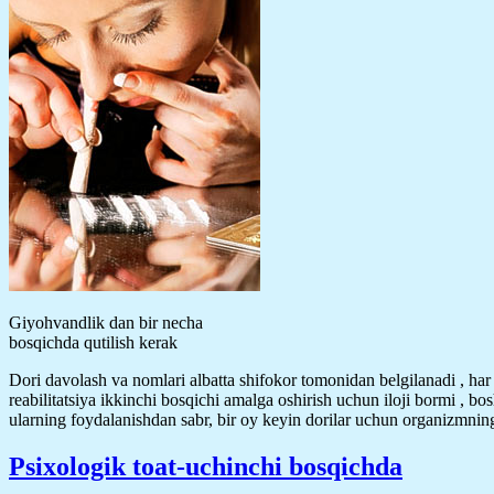
Giyohvandlik dan bir necha
bosqichda qutilish kerak
Dori davolash va nomlari albatta shifokor tomonidan belgilanadi , ha
reabilitatsiya ikkinchi bosqichi amalga oshirish uchun iloji bormi , bo
ularning foydalanishdan sabr, bir oy keyin dorilar uchun organizmning
Psixologik toat-uchinchi bosqichda