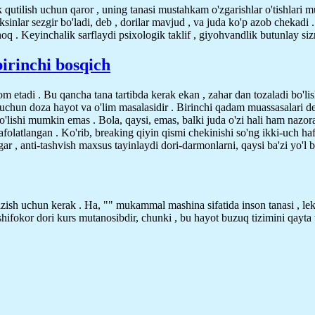
qutilish uchun qaror , uning tanasi mustahkam o'zgarishlar o'tishlari mu
ksinlar sezgir bo'ladi, deb , dorilar mavjud , va juda ko'p azob chekadi 
noq . Keyinchalik sarflaydi psixologik taklif , giyohvandlik butunlay si
birinchi bosqich
om etadi . Bu qancha tana tartibda kerak ekan , zahar dan tozaladi bo'lis
a uchun doza hayot va o'lim masalasidir . Birinchi qadam muassasalari de
o'lishi mumkin emas . Bola, qaysi, emas, balki juda o'zi hali ham nazora
folatlangan . Ko'rib, breaking qiyin qismi chekinishi so'ng ikki-uch haf
gar , anti-tashvish maxsus tayinlaydi dori-darmonlarni, qaysi ba'zi yo'l b
azish uchun kerak . Ha, "" mukammal mashina sifatida inson tanasi , leki
hifokor dori kurs mutanosibdir, chunki , bu hayot buzuq tizimini qayta t