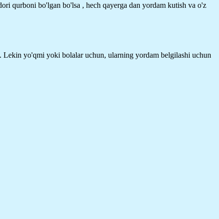
 dori qurboni bo'lgan bo'lsa , hech qayerga dan yordam kutish va o'z
in. Lekin yo'qmi yoki bolalar uchun, ularning yordam belgilashi uchun